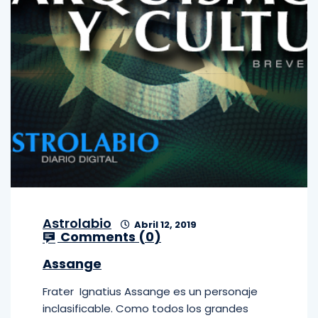
Astrolabio
Abril 12, 2019
Comments (
0
)
Assange
Frater Ignatius Assange es un personaje
inclasificable. Como todos los grandes