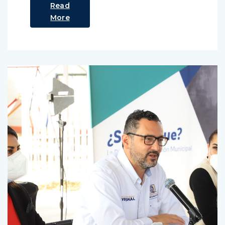
Read
More