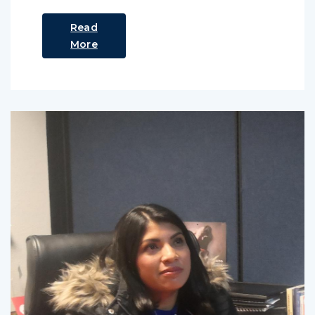
Read
More