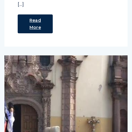
[…]
Read
More