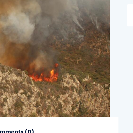
mments (
0
)