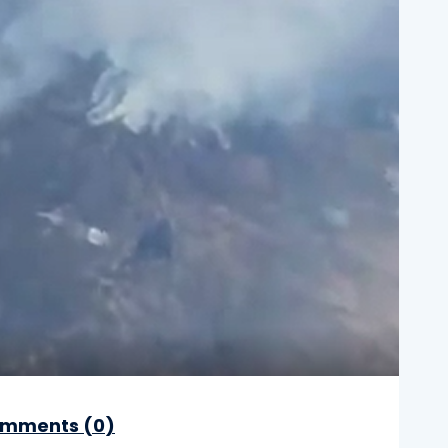
mments (
0
)