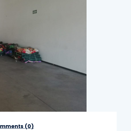
mments (
0
)