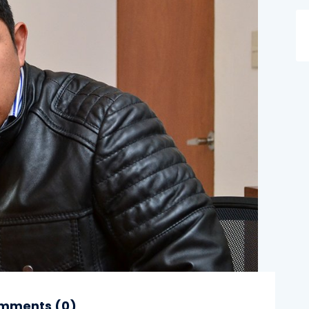
mments (
0
)