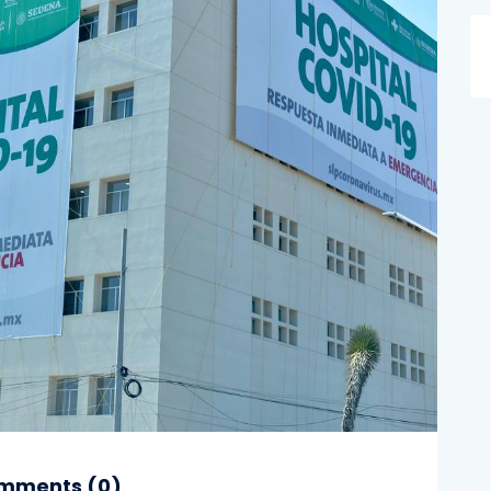
mments (
0
)