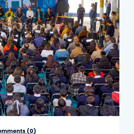
mments (
0
)