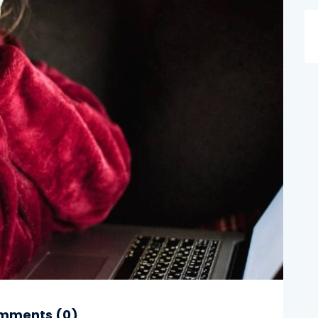
mments (
0
)