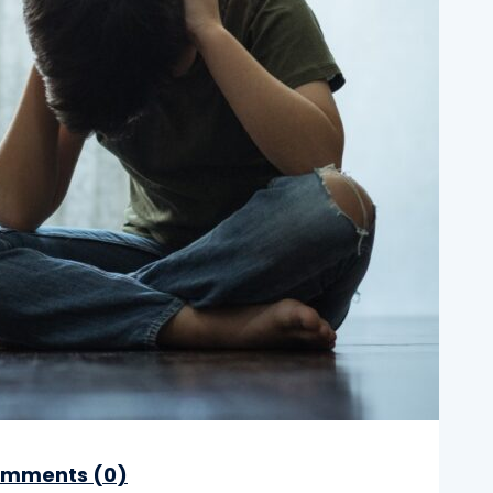
mments (
0
)