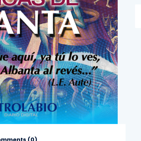
mments (
0
)