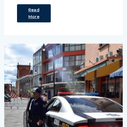
Read
More