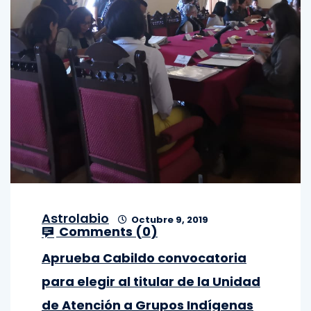
Astrolabio
Octubre 9, 2019
Comments (
0
)
Aprueba Cabildo convocatoria
para elegir al titular de la Unidad
de Atención a Grupos Indígenas