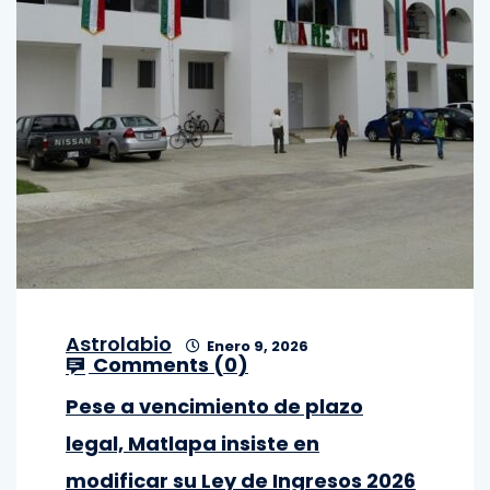
Astrolabio
Enero 9, 2026
Comments (
0
)
Pese a vencimiento de plazo
legal, Matlapa insiste en
modificar su Ley de Ingresos 2026