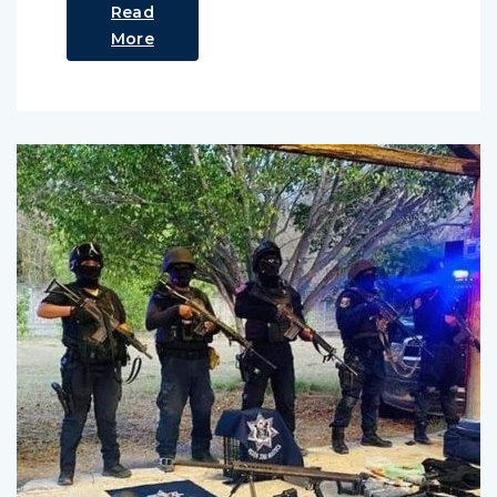
Read
More