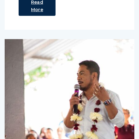
Read
More