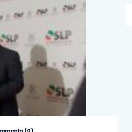
mments (
0
)