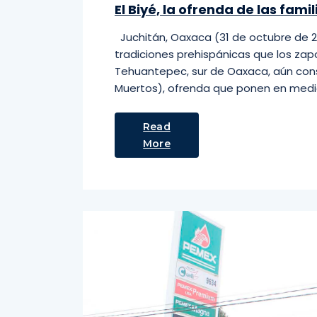
El Biyé, la ofrenda de las fam
Juchitán, Oaxaca (31 de octubre de 201
tradiciones prehispánicas que los za
Tehuantepec, sur de Oaxaca, aún cons
Muertos), ofrenda que ponen en medio d
Read
More