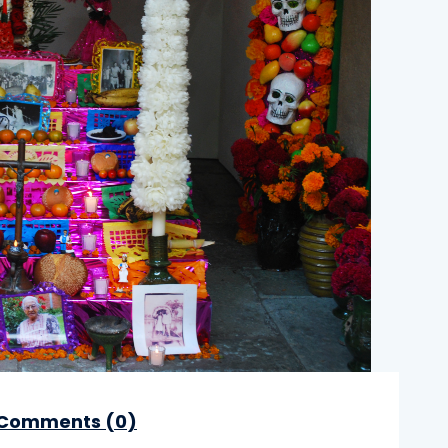
Comments (
0
)