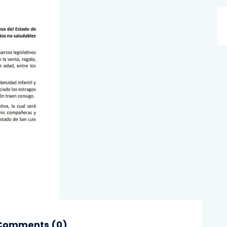
omments (
0
)