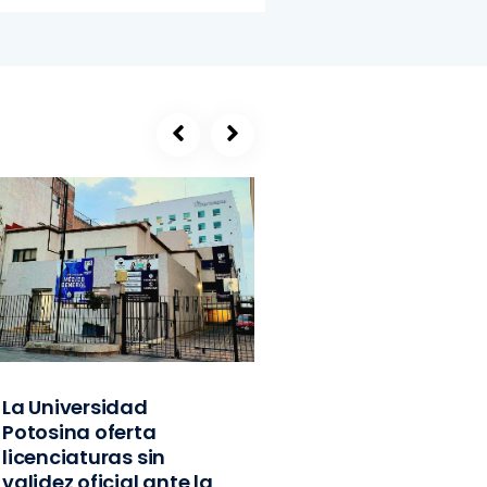
La Universidad
SEGE, refugio de
Potosina oferta
exlíderes del PVE
licenciaturas sin
Edomex y
validez oficial ante la
exfuncionarios