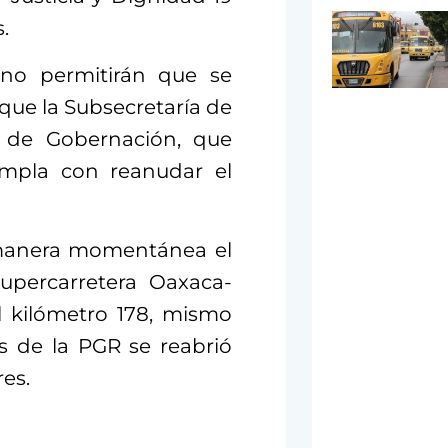
.
e no permitirán que se
que la Subsecretaría de
 de Gobernación, que
umpla con reanudar el
 manera momentánea el
upercarretera Oaxaca-
 kilómetro 178, mismo
os de la PGR se reabrió
res.