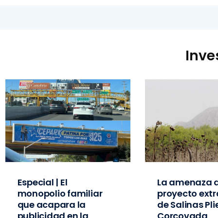
Inve
Especial | El
La amenaza d
monopolio familiar
proyecto extr
que acapara la
de Salinas Pl
publicidad en la
Corcovada