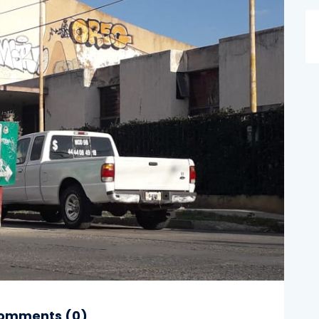
omments (
0
)