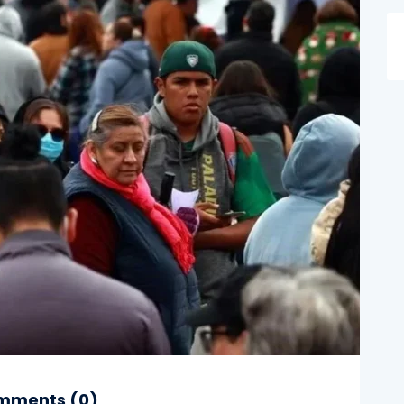
mments (
0
)