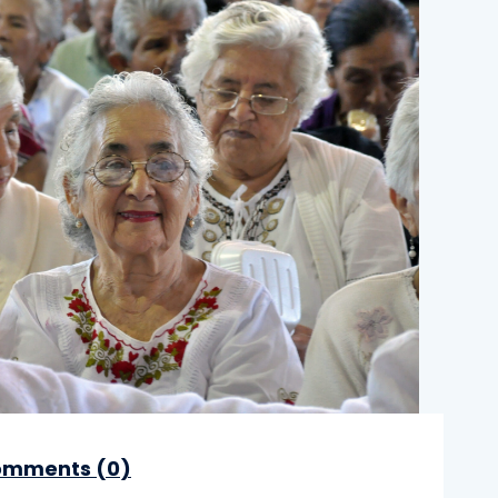
mments (
0
)