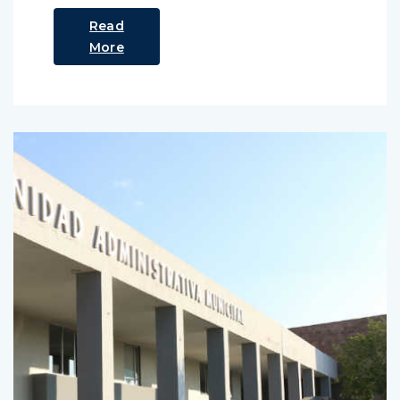
Read
More