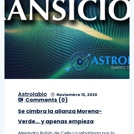
Astrolabio
Noviembre 13, 2020
Comments (
0
)
Se cimbra la alianza Morena-
Verde… y apenas empieza
Alejandro Rubín de Celis La rebatinga por la