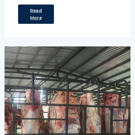
Read
More