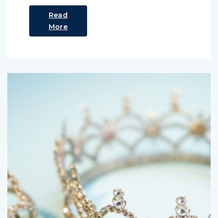
Read
More