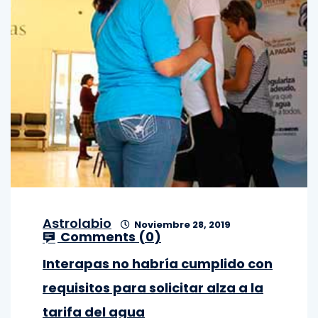
Astrolabio
Noviembre 28, 2019
Comments (
0
)
Interapas no habría cumplido con
requisitos para solicitar alza a la
tarifa del agua