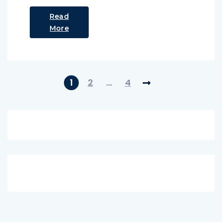
Read
More
1
2
…
4