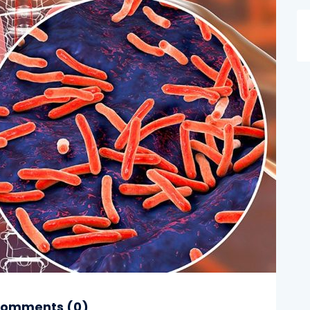
omments (
0
)