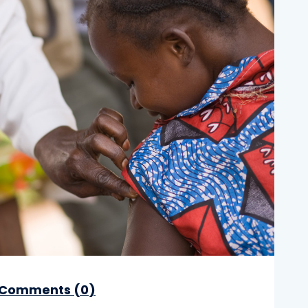
Comments (
0
)