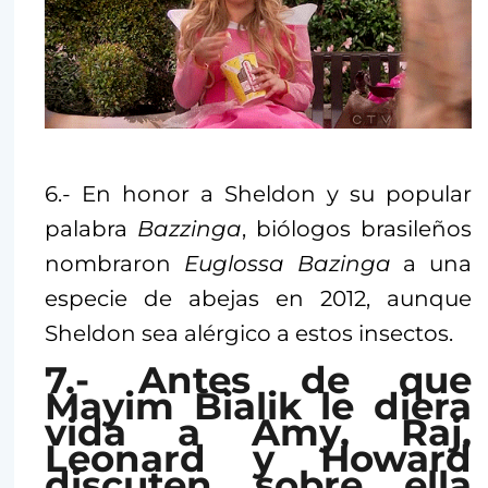
6.- En honor a Sheldon y su popular
palabra
Bazzinga
, biólogos brasileños
nombraron
Euglossa Bazinga
a una
especie de abejas en 2012, aunque
Sheldon sea alérgico a estos insectos.
7.- Antes de que
Mayim Bialik le diera
vida a Amy, Raj,
Leonard y Howard
discuten sobre ella