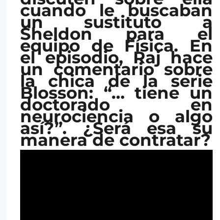
cuando le buscaban
un sustituto a
Sheldon para el
equipo de Física. En
el episodio, Raj hace
un comentario sobre
la chica de la serie
Blosson: “… tiene un
doctorado en
neurociencia o algo
así?”. ¿Será esa su
manera de contratar?