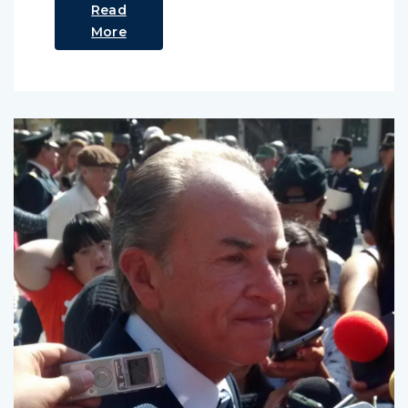
Read
More