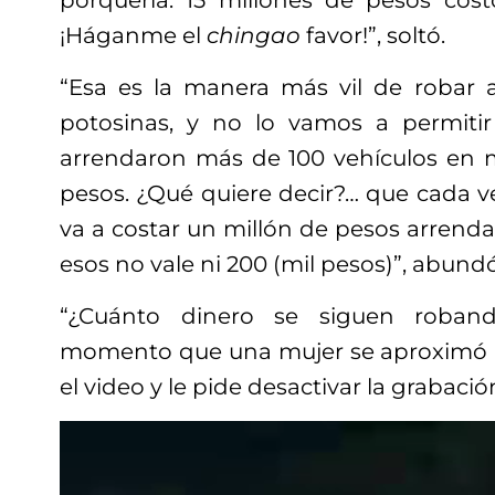
porquería. 15 millones de pesos cos
¡Háganme el
chingao
favor!”, soltó.
“Esa es la manera más vil de robar a
potosinas, y no lo vamos a permitir
arrendaron más de 100 vehículos en 
pesos. ¿Qué quiere decir?… que cada v
va a costar un millón de pesos arrend
esos no vale ni 200 (mil pesos)”, abundó
“¿Cuánto dinero se siguen roband
momento que una mujer se aproximó a
el video y le pide desactivar la grabació