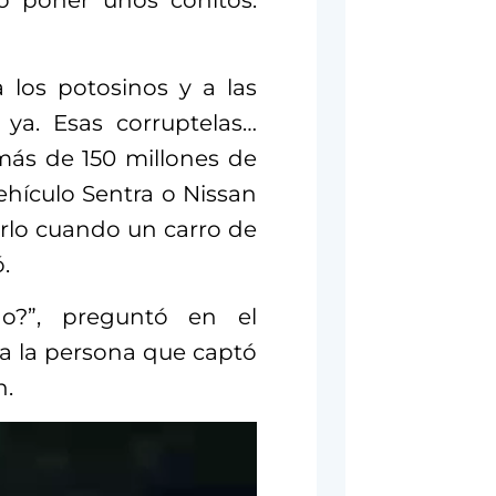
tó poner unos conitos.
 los potosinos y a las
 ya. Esas corruptelas…
más de 150 millones de
ehículo Sentra o Nissan
arlo cuando un carro de
.
o?”, preguntó en el
 la persona que captó
n.