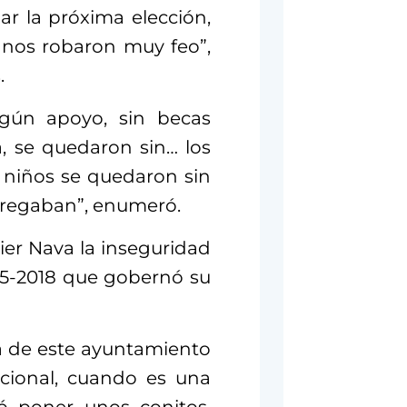
r la próxima elección,
 nos robaron muy feo”,
.
gún apoyo, sin becas
a, se quedaron sin… los
s niños se quedaron sin
ntregaban”, enumeró.
ier Nava la inseguridad
15-2018 que gobernó su
a de este ayuntamiento
acional, cuando es una