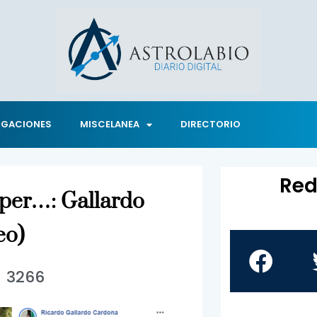
IGACIONES
MISCELANEA
DIRECTORIO
Red
mper…: Gallardo
eo)
3266