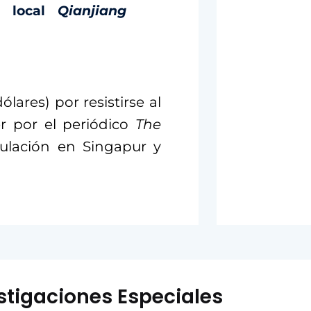
o local
Qianjiang
lares) por resistirse al
er por el periódico
The
culación en Singapur y
stigaciones Especiales