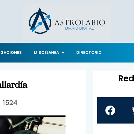
IGACIONES
MISCELANEA
DIRECTORIO
Red
allardía
1524