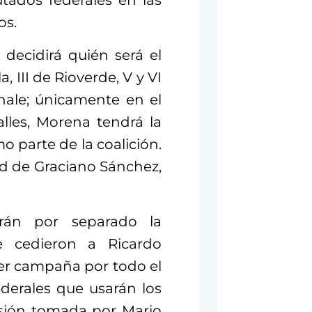
utados federales en las
os.
decidirá quién será el
, III de Rioverde, V y VI
hale; únicamente en el
alles, Morena tendrá la
 parte de la coalición.
dad de Graciano Sánchez,
rán por separado la
e cedieron a Ricardo
cer campaña por todo el
derales que usarán los
isión tomada por Mario