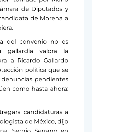
 Cámara de Diputados y
 candidata de Morena a
iera.
ra del convenio no es
 gallardía valora la
ora a Ricardo Gallardo
tección política que se
s denuncias pendientes
inúen como hasta ahora:
tregara candidaturas a
ologista de México, dijo
ena, Sergio Serrano en