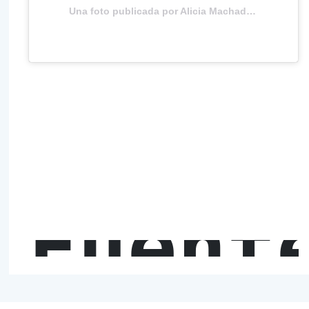
Una foto publicada por Alicia Machado (@machadooficial) el
Fuent