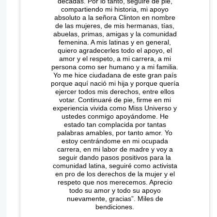
décadas. Por lo tanto, seguiré de pie,
compartiendo mi historia, mi apoyo
absoluto a la señora Clinton en nombre
de las mujeres, de mis hermanas, tías,
abuelas, primas, amigas y la comunidad
femenina. A mis latinas y en general,
quiero agradecerles todo el apoyo, el
amor y el respeto, a mi carrera, a mi
persona como ser humano y a mi familia.
Yo me hice ciudadana de este gran país
porque aquí nació mi hija y porque quería
ejercer todos mis derechos, entre ellos
votar. Continuaré de pie, firme en mi
experiencia vivida como Miss Universo y
ustedes conmigo apoyándome. He
estado tan complacida por tantas
palabras amables, por tanto amor. Yo
estoy centrándome en mi ocupada
carrera, en mi labor de madre y voy a
seguir dando pasos positivos para la
comunidad latina, seguiré como activista
en pro de los derechos de la mujer y el
respeto que nos merecemos. Aprecio
todo su amor y todo su apoyo
nuevamente, gracias”. Miles de
bendiciones.