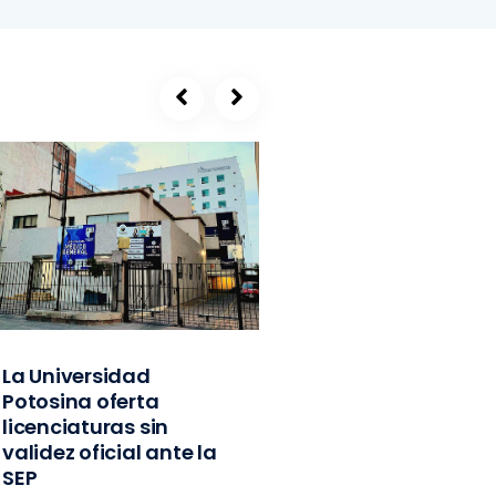
La Universidad
SEGE, refugio de
Potosina oferta
exlíderes del PVE
licenciaturas sin
Edomex y
validez oficial ante la
exfuncionarios
SEP
federales