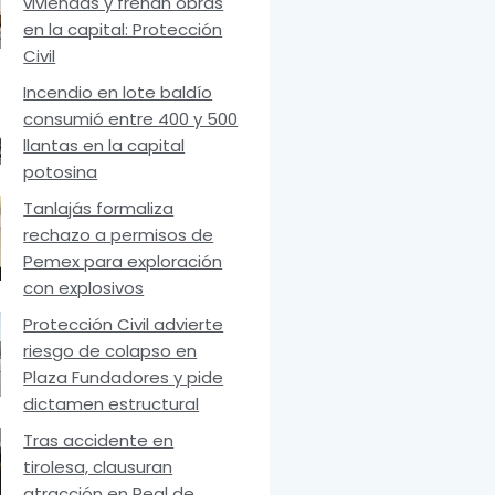
viviendas y frenan obras
en la capital: Protección
Civil
Incendio en lote baldío
consumió entre 400 y 500
llantas en la capital
potosina
Tanlajás formaliza
rechazo a permisos de
Pemex para exploración
con explosivos
Protección Civil advierte
riesgo de colapso en
Plaza Fundadores y pide
dictamen estructural
Tras accidente en
tirolesa, clausuran
atracción en Real de