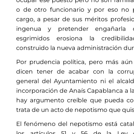
ocupar ese puesto pero no son familia
o de otro funcionario y por eso no
cargo, a pesar de sus méritos profesi
ingenua y pretender engañarla 
esgrimidos erosiona la credibil
construido la nueva administración du
Por prudencia política, pero más aún
dicen tener de acabar con la corrup
general del Ayuntamiento ni el alcald
incorporación de Anaís Capablanca a l
hay argumento creíble que pueda c
trata de un acto de nepotismo que quisi
El fenómeno del nepotismo está cata
los artículos 51 y 56 de la Ley 