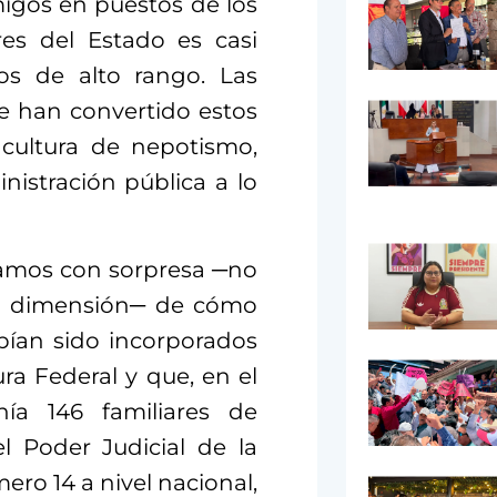
migos en puestos de los
res del Estado es casi
icos de alto rango. Las
e han convertido estos
 cultura de nepotismo,
istración pública a lo
amos con sorpresa ─no
su dimensión─ de cómo
ían sido incorporados
ra Federal y que, en el
nía 146 familiares de
l Poder Judicial de la
ro 14 a nivel nacional,