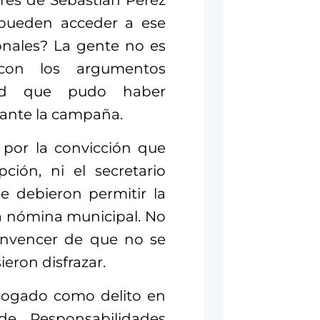
res de Sebastián Pérez
 pueden acceder a ese
onales? La gente no es
con los argumentos
idad que pudo haber
rante la campaña.
 por la convicción que
ción, ni el secretario
e debieron permitir la
a nómina municipal. No
onvencer de que no se
eron disfrazar.
logado como delito en
de Responsabilidades