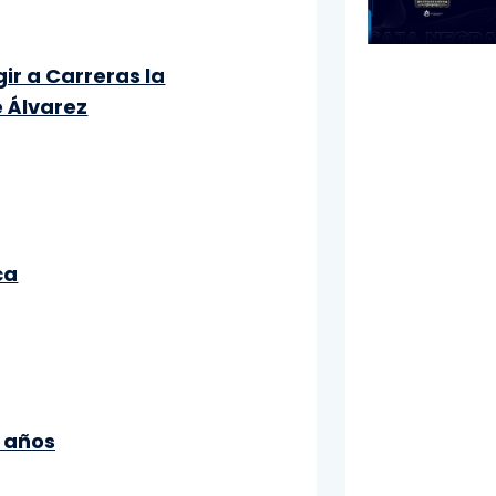
ir a Carreras la
e Álvarez
ca
8 años