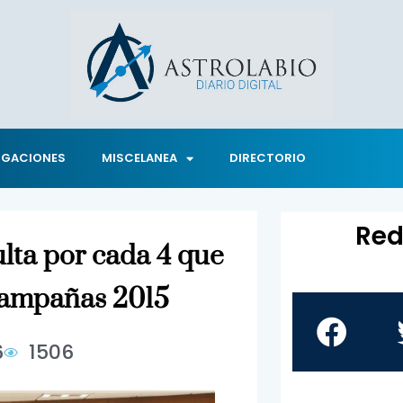
IGACIONES
MISCELANEA
DIRECTORIO
Red
lta por cada 4 que
 campañas 2015
6
1506