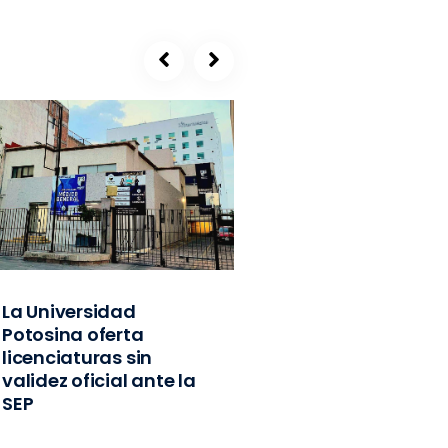
La Universidad
SEGE, refugio de
Potosina oferta
exlíderes del PVE
licenciaturas sin
Edomex y
validez oficial ante la
exfuncionarios
SEP
federales