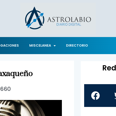
IGACIONES
MISCELANEA
DIRECTORIO
Red
oaxaqueño
1660