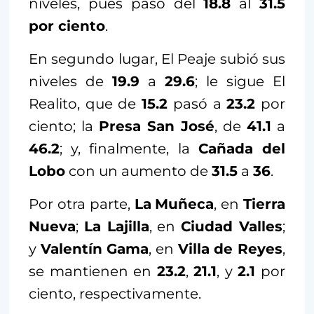
niveles, pues pasó del
18.8
al
31.5
por ciento
.
En segundo lugar, El Peaje subió sus
niveles de
19.9
a
29.6
; le sigue El
Realito, que de
15.2
pasó a
23.2
por
ciento; la
Presa San José
, de
41.1
a
46.2
; y, finalmente, la
Cañada del
Lobo
con un aumento de
31.5
a
36
.
Por otra parte,
La
Muñeca
, en
Tierra
Nueva
;
La Lajilla
, en
Ciudad Valles
;
y
Valentín Gama
, en
Villa de Reyes
,
se mantienen en
23.2
,
21.1
, y
2.1
por
ciento, respectivamente.