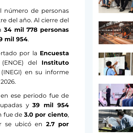
el número de personas
 del año. Al cierre del
on
34 mil 778 personas
9 mil 954
.
ortado por la
Encuesta
(ENOE) del
Instituto
(INEGI) en su informe
 2026.
en ese periodo fue de
upadas y
39 mil 954
n fue de
3.0 por ciento
,
or se ubicó en
2.7 por