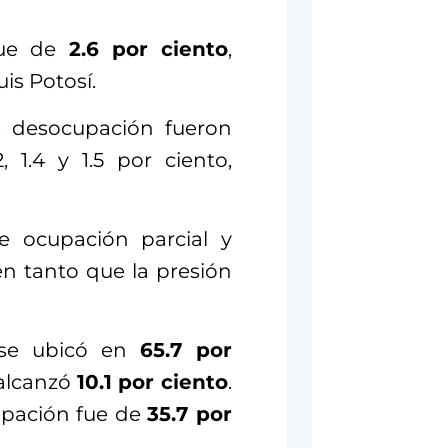
ue de
2.6 por ciento
,
is Potosí.
e desocupación fueron
2, 1.4 y 1.5 por ciento,
e ocupación parcial y
 en tanto que la presión
o se ubicó en
65.7 por
 alcanzó
10.1 por ciento
.
cupación fue de
35.7 por