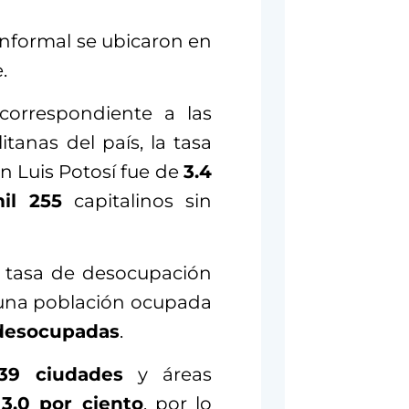
informal se ubicaron en
.
correspondiente a las
tanas del país, la tasa
n Luis Potosí fue de
3.4
il 255
capitalinos sin
a tasa de desocupación
n una población ocupada
 desocupadas
.
39 ciudades
y áreas
n
3.0 por ciento
, por lo