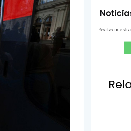
Notici
Recibe nuestra
Rel