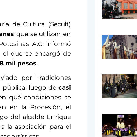
ría de Cultura (Secult)
enes
que se utilizan en
 Potosinas A.C. informó
l el que se encargó de
8 mil pesos
.
iado por Tradiciones
n pública, luego de
casi
en qué condiciones se
an en la Procesión, el
go del alcalde Enrique
 a la asociación para el
as artísticas.