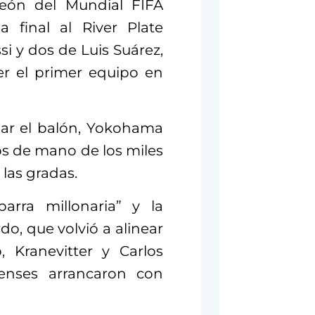
eón del Mundial FIFA
 final al River Plate
i y dos de Luis Suárez,
er el primer equipo en
dar el balón, Yokohama
os de mano de los miles
las gradas.
arra millonaria” y la
o, que volvió a alinear
 Kranevitter y Carlos
enses arrancaron con