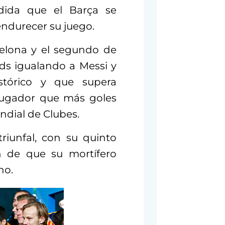
ida que el Barça se
endurecer su juego.
celona y el segundo de
rds igualando a Messi y
stórico y que supera
jugador que más goles
ndial de Clubes.
riunfal, con su quinto
ón de que su mortífero
ho.