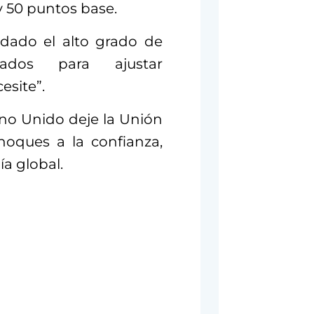
y 50 puntos base.
“dado el alto grado de
rados para ajustar
esite”.
ino Unido deje la Unión
hoques a la confianza,
a global.