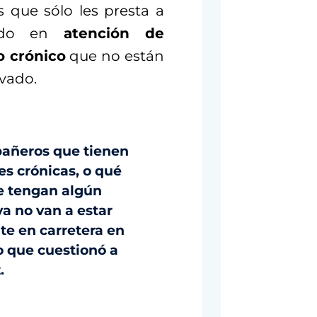
 que sólo les presta a
odo en
atención de
o crónico
que no están
ivado.
pañeros que tienen
s crónicas, o qué
e tengan algún
ya no van a estar
te en carretera en
ño que cuestionó a
.