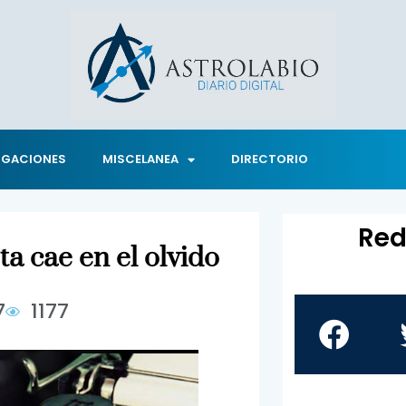
IGACIONES
MISCELANEA
DIRECTORIO
Red
a cae en el olvido
7
1177