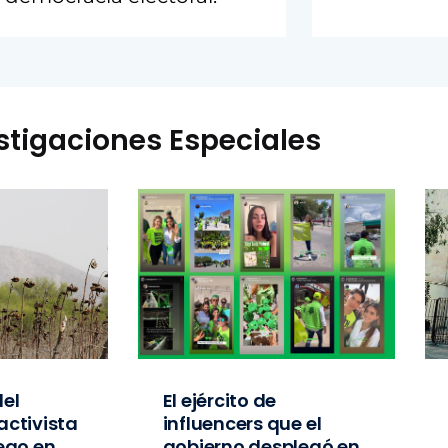
stigaciones Especiales
el
El ejército de
activista
influencers que el
iego en
gobierno desplegó en