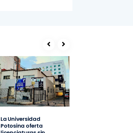
La Universidad
SEGE, refugio de
Potosina oferta
exlíderes del PVE
licenciaturas sin
Edomex y