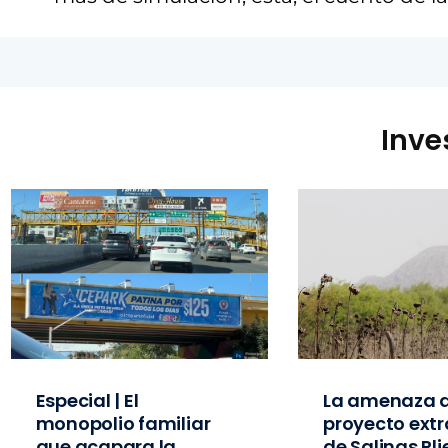
Inve
Especial | El
La amenaza d
monopolio familiar
proyecto extr
que acapara la
de Salinas Pl