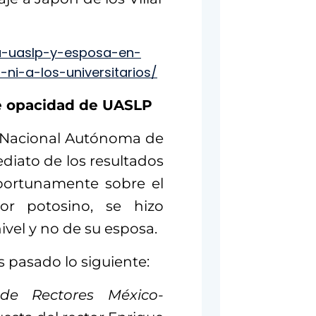
la-uaslp-y-esposa-en-
ni-a-los-universitarios/
e opacidad de UASLP
d Nacional Autónoma de
diato de los resultados
oportunamente sobre el
tor potosino, se hizo
el y no de su esposa.
 pasado lo siguiente:
de Rectores México-