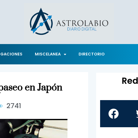
IGACIONES
MISCELANEA
DIRECTORIO
Red
 paseo en Japón
2741