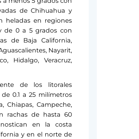
es a menos 5 grados con
evadas de Chihuahua y
n heladas en regiones
y de 0 a 5 grados con
as de Baja California,
Aguascalientes, Nayarit,
o, Hidalgo, Veracruz,
nte de los litorales
, de 0.1 a 25 milímetros
la, Chiapas, Campeche,
on rachas de hasta 60
onostican en la costa
fornia y en el norte de