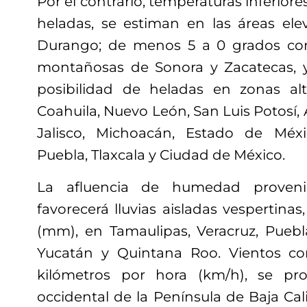
Por el contrario, temperaturas inferior
heladas, se estiman en las áreas el
Durango; de menos 5 a 0 grados co
montañosas de Sonora y Zacatecas, 
posibilidad de heladas en zonas alt
Coahuila, Nuevo León, San Luis Potosí, 
Jalisco, Michoacán, Estado de Méxic
Puebla, Tlaxcala y Ciudad de México.
La afluencia de humedad provenie
favorecerá lluvias aisladas vespertinas
(mm), en Tamaulipas, Veracruz, Pueb
Yucatán y Quintana Roo. Vientos c
kilómetros por hora (km/h), se pr
occidental de la Península de Baja Cali