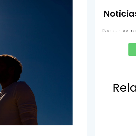
Notici
Recibe nuestra
Rel