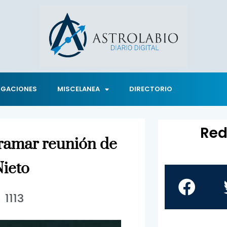
IGACIONES
MISCELANEA
DIRECTORIO
Red
ramar reunión de
ieto
1113