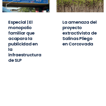
Especial | El
La amenaza del
monopolio
proyecto
familiar que
extractivista de
acapara la
Salinas Pliego
publicidad en
en Corcovada
la
infraestructura
de SLP