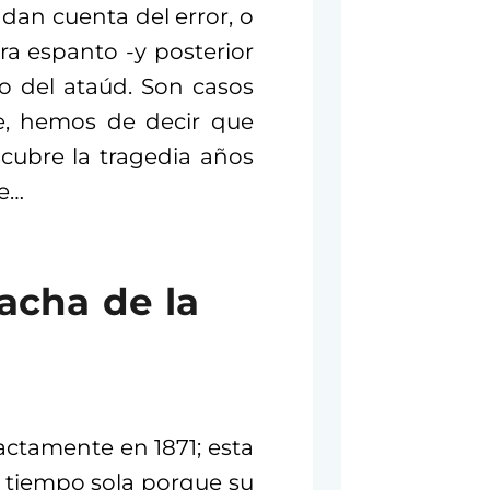
an cuenta del error, o
ra espanto -y posterior
ro del ataúd. Son casos
e, hemos de decir que
scubre la tragedia años
de…
acha de la
xactamente en 1871; esta
u tiempo sola porque su