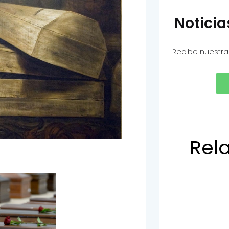
Notici
Recibe nuestra
Rel