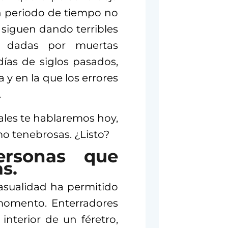
un periodo de tiempo no
e siguen dando terribles
 dadas por muertas
ías de siglos pasados,
 y en la que los errores
.
ales te hablaremos hoy,
mo tenebrosas. ¿Listo?
ersonas que
s.
asualidad ha permitido
 momento. Enterradores
nterior de un féretro,