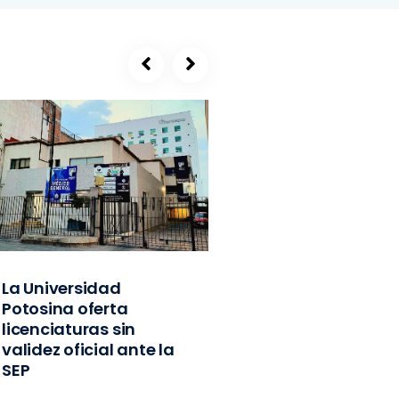
La Universidad
SEGE, refugio de
Potosina oferta
exlíderes del PVE
licenciaturas sin
Edomex y
validez oficial ante la
exfuncionarios
SEP
federales