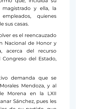
formó que, incluida su
magistrado y ella, la
 empleados, quienes
e sus casas.
olver es el reencauzado
ón Nacional de Honor y
a, acerca del recurso
l Congreso del Estado,
lativo demanda que se
 Morales Mendoza, y al
 de Morena en la LXII
tanar Sánchez, pues les