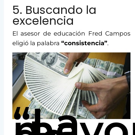
5. Buscando la
excelencia
El asesor de educación Fred Campos
eligió la palabra
“consistencia”
.
“La
mayor