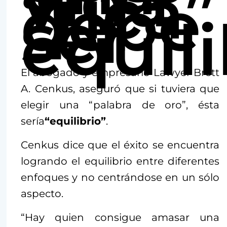
vida
“rica”
debe
ser
equil
El abogado y empresario Lawyer Brett
A. Cenkus, aseguró que si tuviera que
elegir una “palabra de oro”, ésta
sería
“equilibrio”
.
Cenkus dice que el éxito se encuentra
logrando el equilibrio entre diferentes
enfoques y no centrándose en un sólo
aspecto.
“Hay quien consigue amasar una