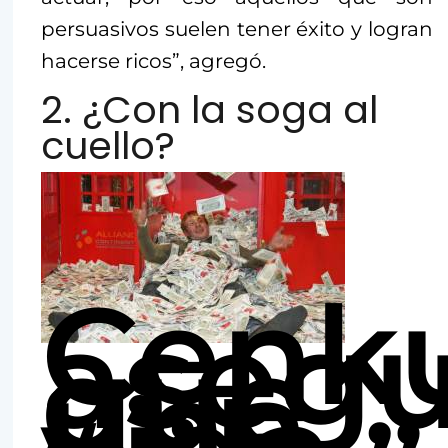
persuasivos suelen tener éxito y logran
hacerse ricos”, agregó.
2. ¿Con la soga al
cuello?
Cenk
asegu
que
una