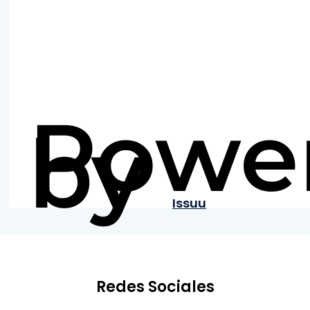
Powe
by
Issuu
Redes Sociales