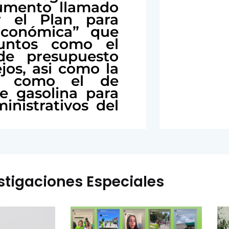
umento llamado
r el Plan para
Económica” que
untos como el
 de presupuesto
jos, asi como la
os como el de
de gasolina para
inistrativos del
stigaciones Especiales