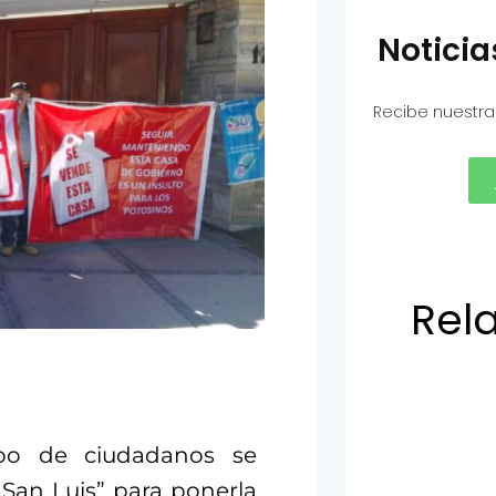
Notici
Recibe nuestra
Rel
po de ciudadanos se
 San Luis” para ponerla