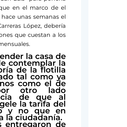
 que en el marco de el
 hace unas semanas el
arreras López, debería
ones que cuestan a los
mensuales.
ender la casa de
e contemplar la
a de la flotilla
tado tal como ya
rnos como el de
por otro lado
ncia de que al
le la tarifa del
no y no que en
 a la ciudadanía.
s entregaron de