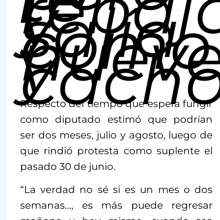
rebaj
y
salía
como
nuev
y
cacho
Respecto del tiempo que espera fungir
como diputado estimó que podrían
ser dos meses, julio y agosto, luego de
que rindió protesta como suplente el
pasado 30 de junio.
“La verdad no sé si es un mes o dos
semanas…, es más puede regresar