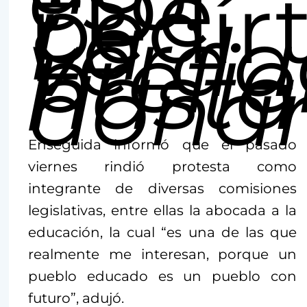
¿De
pedír
La
verda
prefie
hasta
donar
Enseguida informó que el pasado
viernes rindió protesta como
integrante de diversas comisiones
legislativas, entre ellas la abocada a la
educación, la cual “es una de las que
realmente me interesan, porque un
pueblo educado es un pueblo con
futuro”, adujó.