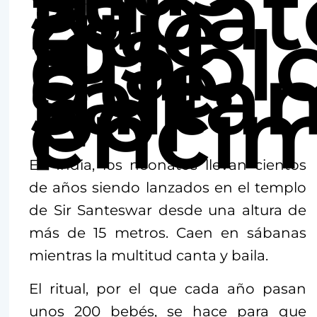
zapat
que
los
diabl
que
salta
por
encim
En India, los neonatos llevan cientos
de años siendo lanzados en el templo
de Sir Santeswar desde una altura de
más de 15 metros. Caen en sábanas
mientras la multitud canta y baila.
El ritual, por el que cada año pasan
unos 200 bebés, se hace para que