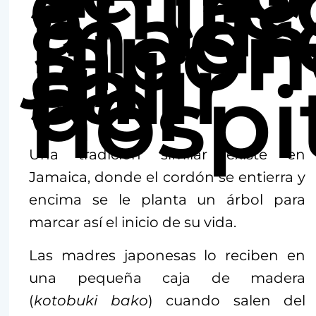
entre
a las
madr
japon
al
salir
del
hospit
Una tradición similar existe en
Jamaica, donde el cordón se entierra y
encima se le planta un árbol para
marcar así el inicio de su vida.
Las madres japonesas lo reciben en
una pequeña caja de madera
(
kotobuki bako
) cuando salen del