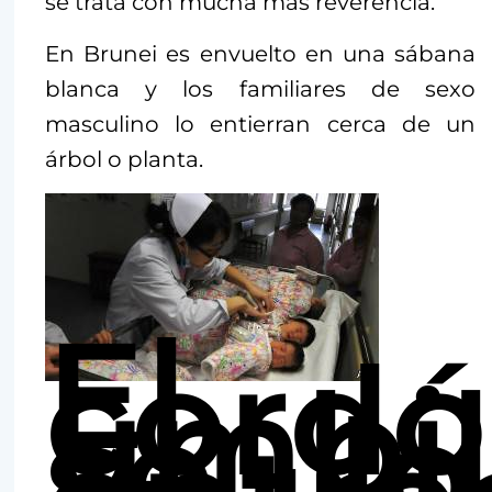
se trata con mucha más reverencia.
En Brunei es envuelto en una sábana
blanca y los familiares de sexo
masculino lo entierran cerca de un
árbol o planta.
El
cord
umbil
se lo